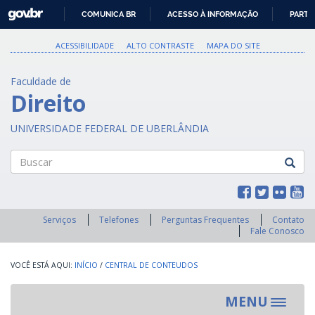
GOVBR
COMUNICA BR
ACESSO À INFORMAÇÃO
PARTI
IR
PARA
ACESSIBILIDADE
ALTO CONTRASTE
MAPA DO SITE
O
CONTEÚDO
Faculdade de
Direito
UNIVERSIDADE FEDERAL DE UBERLÂNDIA
Buscar
Serviços
Telefones
Perguntas Frequentes
Contato
Fale Conosco
INÍCIO
/
CENTRAL DE CONTEUDOS
MENU
Toggle