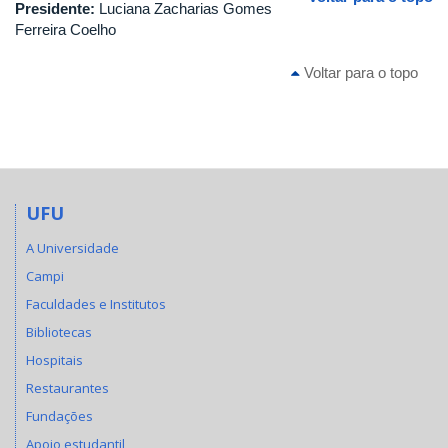
Presidente:
Luciana Zacharias Gomes
Ferreira Coelho
Voltar para o topo
UFU
A Universidade
Campi
Faculdades e Institutos
Bibliotecas
Hospitais
Restaurantes
Fundações
Apoio estudantil