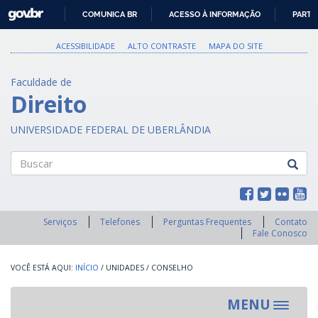
GOVBR
COMUNICA BR
ACESSO À INFORMAÇÃO
PARTI
IR
PARA
ACESSIBILIDADE
ALTO CONTRASTE
MAPA DO SITE
O
CONTEÚDO
Faculdade de
Direito
UNIVERSIDADE FEDERAL DE UBERLÂNDIA
Buscar
Serviços
Telefones
Perguntas Frequentes
Contato
Fale Conosco
INÍCIO
/
UNIDADES
/
CONSELHO
MENU
Toggle