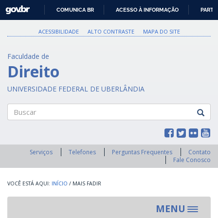
GOVBR
COMUNICA BR
ACESSO À INFORMAÇÃO
PARTI
IR
PARA
ACESSIBILIDADE
ALTO CONTRASTE
MAPA DO SITE
O
CONTEÚDO
Faculdade de
Direito
UNIVERSIDADE FEDERAL DE UBERLÂNDIA
Buscar
Serviços
Telefones
Perguntas Frequentes
Contato
Fale Conosco
INÍCIO
/
MAIS FADIR
MENU
Toggle