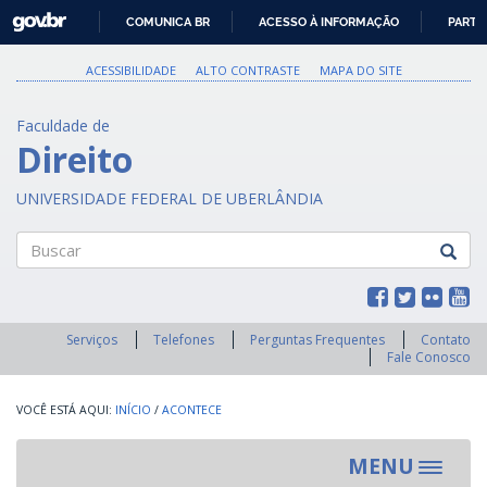
GOVBR
COMUNICA BR
ACESSO À INFORMAÇÃO
PARTI
IR
PARA
ACESSIBILIDADE
ALTO CONTRASTE
MAPA DO SITE
O
CONTEÚDO
Faculdade de
Direito
UNIVERSIDADE FEDERAL DE UBERLÂNDIA
Buscar
Serviços
Telefones
Perguntas Frequentes
Contato
Fale Conosco
INÍCIO
/
ACONTECE
MENU
Toggle