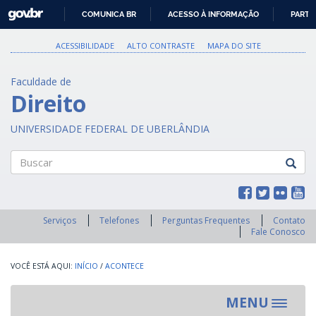
GOVBR
COMUNICA BR
ACESSO À INFORMAÇÃO
PARTI
IR
PARA
ACESSIBILIDADE
ALTO CONTRASTE
MAPA DO SITE
O
CONTEÚDO
Faculdade de
Direito
UNIVERSIDADE FEDERAL DE UBERLÂNDIA
Buscar
Serviços
Telefones
Perguntas Frequentes
Contato
Fale Conosco
INÍCIO
/
ACONTECE
MENU
Toggle