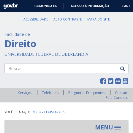
GOVBR
COMUNICA BR
ACESSO À INFORMAÇÃO
PARTI
IR
PARA
ACESSIBILIDADE
ALTO CONTRASTE
MAPA DO SITE
O
CONTEÚDO
Faculdade de
Direito
UNIVERSIDADE FEDERAL DE UBERLÂNDIA
Buscar
Serviços
Telefones
Perguntas Frequentes
Contato
Fale Conosco
INÍCIO
/
LEGISLACOES
MENU
Toggle