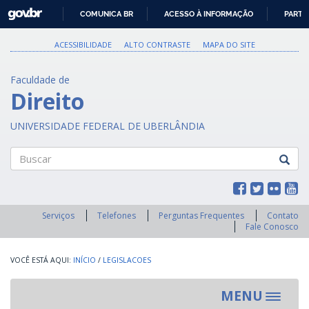
GOVBR
COMUNICA BR
ACESSO À INFORMAÇÃO
PARTI
IR
PARA
ACESSIBILIDADE
ALTO CONTRASTE
MAPA DO SITE
O
CONTEÚDO
Faculdade de
Direito
UNIVERSIDADE FEDERAL DE UBERLÂNDIA
Buscar
Serviços
Telefones
Perguntas Frequentes
Contato
Fale Conosco
INÍCIO
/
LEGISLACOES
MENU
Toggle