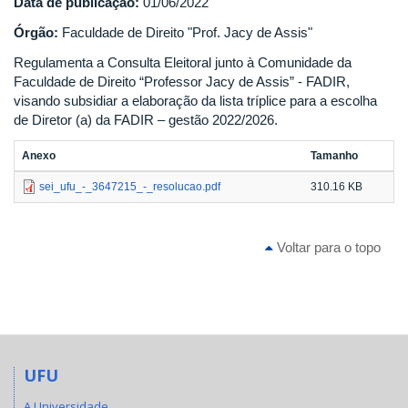
Data de publicação:
01/06/2022
Órgão:
Faculdade de Direito "Prof. Jacy de Assis"
Regulamenta a Consulta Eleitoral junto à Comunidade da
Faculdade de Direito “Professor Jacy de Assis” - FADIR,
visando subsidiar a elaboração da lista tríplice para a escolha
de Diretor (a) da FADIR – gestão 2022/2026.
Anexo
Tamanho
sei_ufu_-_3647215_-_resolucao.pdf
310.16 KB
Voltar para o topo
UFU
A Universidade