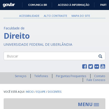
GOVBR
COMUNICA BR
ACESSO À INFORMAÇÃO
PARTI
IR
PARA
ACESSIBILIDADE
ALTO CONTRASTE
MAPA DO SITE
O
CONTEÚDO
Faculdade de
Direito
UNIVERSIDADE FEDERAL DE UBERLÂNDIA
Buscar
Serviços
Telefones
Perguntas Frequentes
Contato
Fale Conosco
INÍCIO
/
EQUIPE
/
DOCENTES
MENU
Toggle