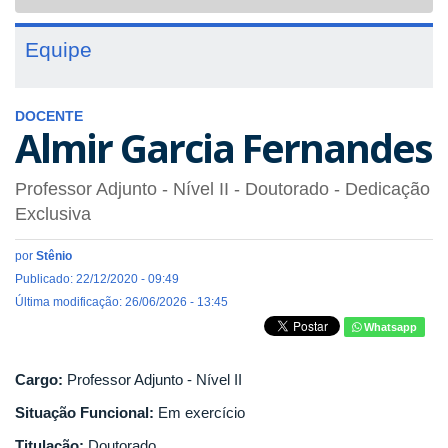
navigat
Equipe
DOCENTE
Almir Garcia Fernandes
Professor Adjunto - Nível II
- Doutorado
- Dedicação
Exclusiva
por
Stênio
Publicado: 22/12/2020 - 09:49
Última modificação: 26/06/2026 - 13:45
Whatsapp
Cargo:
Professor Adjunto - Nível II
Situação Funcional:
Em exercício
Titulação:
Doutorado