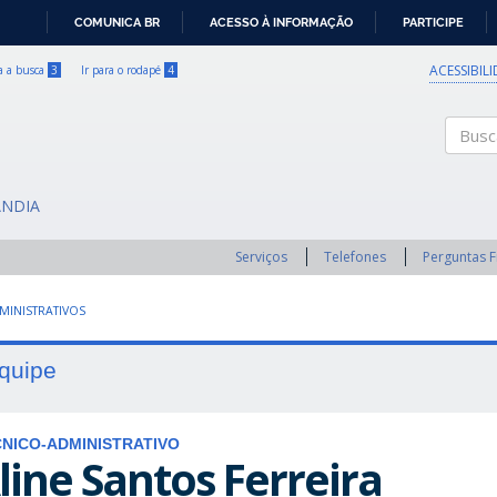
COMUNICA BR
ACESSO À INFORMAÇÃO
PARTICIPE
IR
PARA
ACESSIBIL
ra a busca
3
Ir para o rodapé
4
O
CONTEÚDO
Buscar
ÂNDIA
Serviços
Telefones
Perguntas 
MINISTRATIVOS
quipe
NICO-ADMINISTRATIVO
line Santos Ferreira