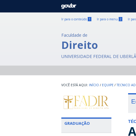
GOVBR
Ir para o conteúdo
1
Ir para o menu
2
Ir pa
Faculdade de
Direito
UNIVERSIDADE FEDERAL DE UBERL
INÍCIO
/
EQUIPE
/
TECNICO AD
E
TÉC
GRADUAÇÃO
A