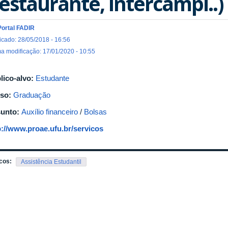
estaurante, Intercampi..)
Portal FADIR
icado: 28/05/2018 - 16:56
ma modificação: 17/01/2020 - 10:55
lico-alvo:
Estudante
so:
Graduação
unto:
Auxílio financeiro
/
Bolsas
p://www.proae.ufu.br/servicos
cos:
Assistência Estudantil