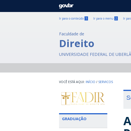
GOVBR
Ir para o conteúdo
1
Ir para o menu
2
Ir pa
Faculdade de
Direito
UNIVERSIDADE FEDERAL DE UBERL
INÍCIO
/
SERVICOS
S
A
GRADUAÇÃO