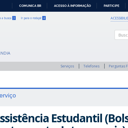
COMUNICA BR
ACESSO À INFORMAÇÃO
PARTICIPE
IR
PARA
ACESSIBIL
ra a busca
3
Ir para o rodapé
4
O
CONTEÚDO
Buscar
ÂNDIA
Serviços
Telefones
Perguntas 
erviço
ssistência Estudantil (Bol