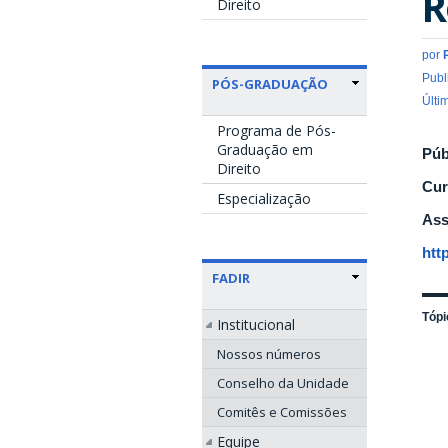
R
Direito
por
Publ
PÓS-GRADUAÇÃO
Últi
Programa de Pós-
Graduação em
Púb
Direito
Cur
Especialização
Ass
htt
FADIR
Tópi
Institucional
Nossos números
Conselho da Unidade
Comitês e Comissões
Equipe