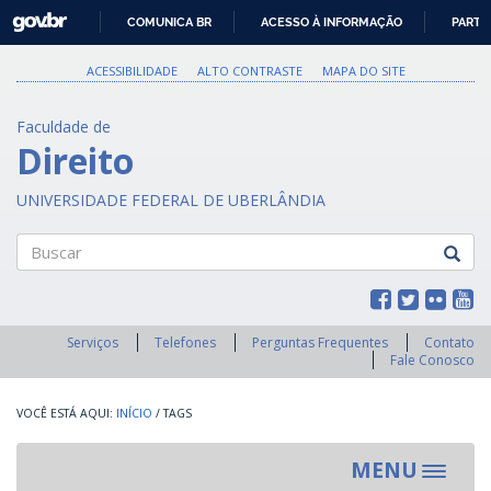
GOVBR
COMUNICA BR
ACESSO À INFORMAÇÃO
PARTI
IR
PARA
ACESSIBILIDADE
ALTO CONTRASTE
MAPA DO SITE
O
CONTEÚDO
Faculdade de
Direito
UNIVERSIDADE FEDERAL DE UBERLÂNDIA
Buscar
Serviços
Telefones
Perguntas Frequentes
Contato
Fale Conosco
INÍCIO
/
TAGS
MENU
Toggle