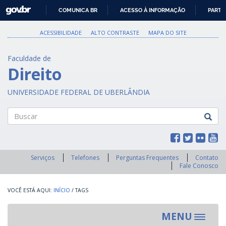
GOVBR
COMUNICA BR
ACESSO À INFORMAÇÃO
PARTI
IR
PARA
ACESSIBILIDADE
ALTO CONTRASTE
MAPA DO SITE
O
CONTEÚDO
Faculdade de
Direito
UNIVERSIDADE FEDERAL DE UBERLÂNDIA
Buscar
Serviços
Telefones
Perguntas Frequentes
Contato
Fale Conosco
INÍCIO
/
TAGS
MENU
Toggle