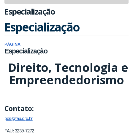
navigat
Especialização
Especialização
PÁGINA
Especialização
Direito, Tecnologia e
Empreendedorismo
Contato:
pos@fau.org.br
FAU: 3239-7272