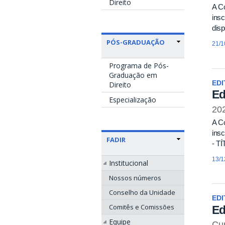
Direito
A C
insc
dis
PÓS-GRADUAÇÃO
21/1
Programa de Pós-
Graduação em
EDI
Direito
Ed
Especialização
20
A C
insc
FADIR
- T
13/1
Institucional
Nossos números
Conselho da Unidade
EDI
Comitês e Comissões
Ed
Equipe
Cur