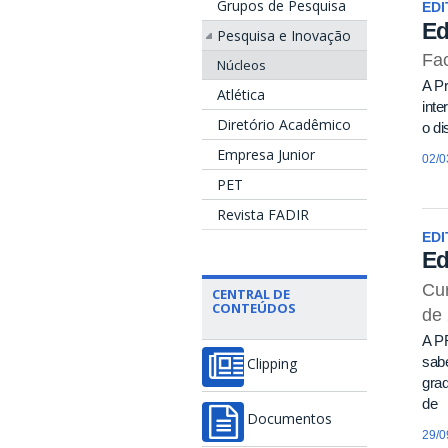
Grupos de Pesquisa
EDI
Ed
Pesquisa e Inovação
Fac
Núcleos
A P
Atlética
inte
Diretório Acadêmico
o d
Empresa Junior
02/0
PET
Revista FADIR
EDI
Ed
Cur
CENTRAL DE
CONTEÚDOS
de
A P
sabe
Clipping
gra
de
Documentos
29/0