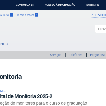
COMUNICA BR
ACESSO À INFORMAÇÃO
PARTICIPE
IR
PARA
ACESSIBIL
ra a busca
3
Ir para o rodapé
4
O
CONTEÚDO
Buscar
ÂNDIA
Serviços
Telefones
Perguntas 
onitoria
TAL
ital de Monitoria 2025-2
eção de monitores para o curso de graduação