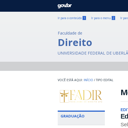
GOVBR
Ir para o conteúdo
1
Ir para o menu
2
Ir pa
Faculdade de
Direito
UNIVERSIDADE FEDERAL DE UBERL
INÍCIO
/
TIPO EDITAL
M
EDI
Ed
GRADUAÇÃO
Sel