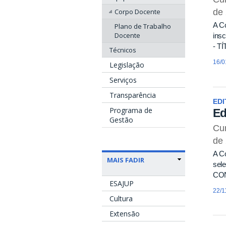
Corpo Docente
de
A C
Plano de Trabalho
Docente
insc
- T
Técnicos
16/0
Legislação
Serviços
Transparência
EDI
Programa de
Ed
Gestão
Cur
de
A Co
MAIS FADIR
sel
CON
ESAJUP
22/1
Cultura
Extensão