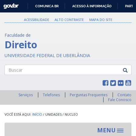
GOVBR
COMUNICA BR
ACESSO À INFORMAÇÃO
PARTI
IR
PARA
ACESSIBILIDADE
ALTO CONTRASTE
MAPA DO SITE
O
CONTEÚDO
Faculdade de
Direito
UNIVERSIDADE FEDERAL DE UBERLÂNDIA
Buscar
Serviços
Telefones
Perguntas Frequentes
Contato
Fale Conosco
INÍCIO
/
UNIDADES
/
NUCLEO
MENU
Toggle