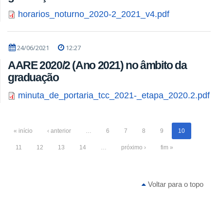
horarios_noturno_2020-2_2021_v4.pdf
24/06/2021
12:27
AARE 2020/2 (Ano 2021) no âmbito da
graduação
minuta_de_portaria_tcc_2021-_etapa_2020.2.pdf
« início
‹ anterior
…
6
7
8
9
10
11
12
13
14
…
próximo ›
fim »
Voltar para o topo