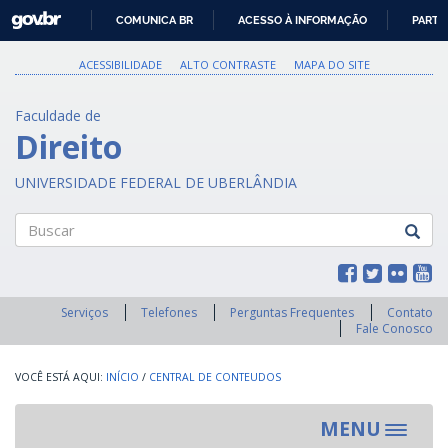
GOVBR
COMUNICA BR
ACESSO À INFORMAÇÃO
PARTI
IR
PARA
ACESSIBILIDADE
ALTO CONTRASTE
MAPA DO SITE
O
CONTEÚDO
Faculdade de
Direito
UNIVERSIDADE FEDERAL DE UBERLÂNDIA
Buscar
Serviços
Telefones
Perguntas Frequentes
Contato
Fale Conosco
INÍCIO
/
CENTRAL DE CONTEUDOS
MENU
Toggle