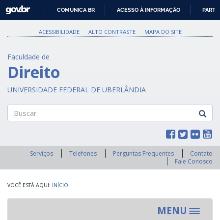
GOVBR
COMUNICA BR
ACESSO À INFORMAÇÃO
PARTI
IR
PARA
ACESSIBILIDADE
ALTO CONTRASTE
MAPA DO SITE
O
CONTEÚDO
Faculdade de
Direito
UNIVERSIDADE FEDERAL DE UBERLÂNDIA
Buscar
Serviços
Telefones
Perguntas Frequentes
Contato
Fale Conosco
INÍCIO
MENU
Toggle