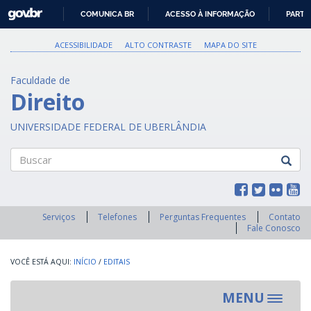
GOVBR
COMUNICA BR
ACESSO À INFORMAÇÃO
PARTI
IR
PARA
ACESSIBILIDADE
ALTO CONTRASTE
MAPA DO SITE
O
CONTEÚDO
Faculdade de
Direito
UNIVERSIDADE FEDERAL DE UBERLÂNDIA
Buscar
Serviços
Telefones
Perguntas Frequentes
Contato
Fale Conosco
INÍCIO
/
EDITAIS
MENU
Toggle