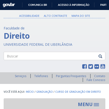
GOVBR
COMUNICA BR
ACESSO À INFORMAÇÃO
PARTI
IR
PARA
ACESSIBILIDADE
ALTO CONTRASTE
MAPA DO SITE
O
CONTEÚDO
Faculdade de
Direito
UNIVERSIDADE FEDERAL DE UBERLÂNDIA
Buscar
Serviços
Telefones
Perguntas Frequentes
Contato
Fale Conosco
INÍCIO
/
GRADUAÇÃO
/
CURSO DE GRADUAÇÃO EM DIREITO
MENU
Toggle